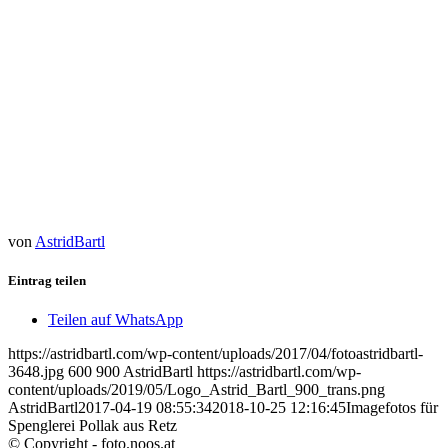
von
AstridBartl
Eintrag teilen
Teilen auf WhatsApp
https://astridbartl.com/wp-content/uploads/2017/04/fotoastridbartl-
3648.jpg
600
900
AstridBartl
https://astridbartl.com/wp-
content/uploads/2019/05/Logo_Astrid_Bartl_900_trans.png
AstridBartl
2017-04-19 08:55:34
2018-10-25 12:16:45
Imagefotos für
Spenglerei Pollak aus Retz
© Copyright - foto.noos.at