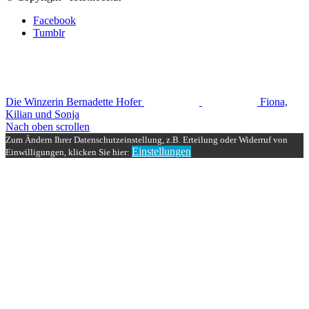
Facebook
Tumblr
Die Winzerin Bernadette Hofer
Fiona,
Kilian und Sonja
Nach oben scrollen
Zum Ändern Ihrer Datenschutzeinstellung, z.B. Erteilung oder Widerruf von
Einstellungen
Einwilligungen, klicken Sie hier: